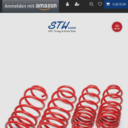
0,00 EUR
☰