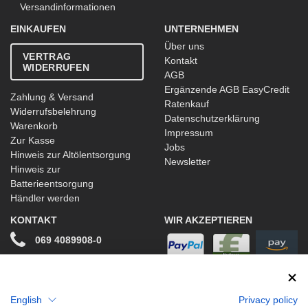
Versandinformationen
EINKAUFEN
UNTERNEHMEN
Über uns
VERTRAG
Kontakt
WIDERRUFEN
AGB
Ergänzende AGB EasyCredit
Zahlung & Versand
Ratenkauf
Widerrufsbelehrung
Datenschutzerklärung
Warenkorb
Impressum
Zur Kasse
Jobs
Hinweis zur Altölentsorgung
Newsletter
Hinweis zur
Batterieentsorgung
Händler werden
KONTAKT
WIR AKZEPTIEREN
069 4089908-0
info@stwtuning.de
WIR VERSENDEN MIT
Social Media
English
Privacy policy