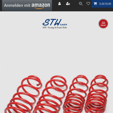
0,00 EUR
☰