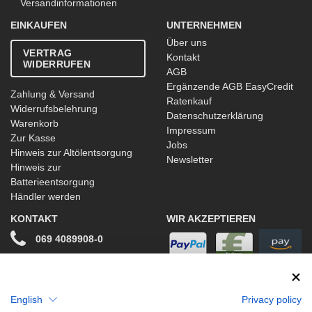
Versandinformationen
EINKAUFEN
UNTERNEHMEN
Über uns
VERTRAG
Kontakt
WIDERRUFEN
AGB
Ergänzende AGB EasyCredit
Zahlung & Versand
Ratenkauf
Widerrufsbelehrung
Datenschutzerklärung
Warenkorb
Impressum
Zur Kasse
Jobs
Hinweis zur Altölentsorgung
Newsletter
Hinweis zur
Batterieentsorgung
Händler werden
KONTAKT
WIR AKZEPTIEREN
069 4089908-0
info@stwtuning.de
WIR VERSENDEN MIT
Social Media
English
Privacy policy