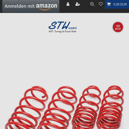
0,00 EUR
☰