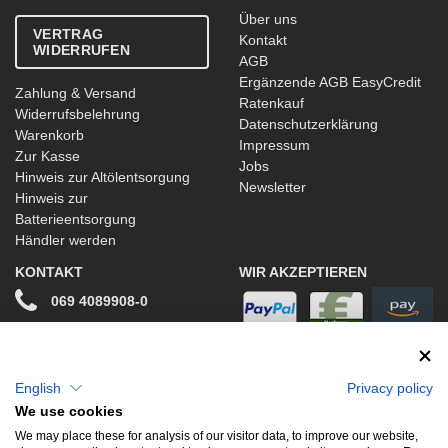
Über uns
VERTRAG
Kontakt
WIDERRUFEN
AGB
Ergänzende AGB EasyCredit
Zahlung & Versand
Ratenkauf
Widerrufsbelehrung
Datenschutzerklärung
Warenkorb
Impressum
Zur Kasse
Jobs
Hinweis zur Altölentsorgung
Newsletter
Hinweis zur
Batterieentsorgung
Händler werden
KONTAKT
WIR AKZEPTIEREN
069 4089908-0
info@stwtuning.de
WIR VERSENDEN MIT
Social Media
English
Privacy policy
We use cookies
Facebook
We may place these for analysis of our visitor data, to improve our website,