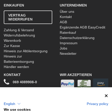
EINKAUFEN
UNTERNEHMEN
Über uns
VERTRAG
Kontakt
WIDERRUFEN
AGB
Ergänzende AGB EasyCredit
Zahlung & Versand
Ratenkauf
Widerrufsbelehrung
Datenschutzerklärung
Warenkorb
Impressum
Zur Kasse
Jobs
Hinweis zur Altölentsorgung
Newsletter
Hinweis zur
Batterieentsorgung
Händler werden
KONTAKT
WIR AKZEPTIEREN
069 4089908-0
info@stwtuning.de
WIR VERSENDEN MIT
Social Media
English
Privacy policy
We use cookies
Facebook