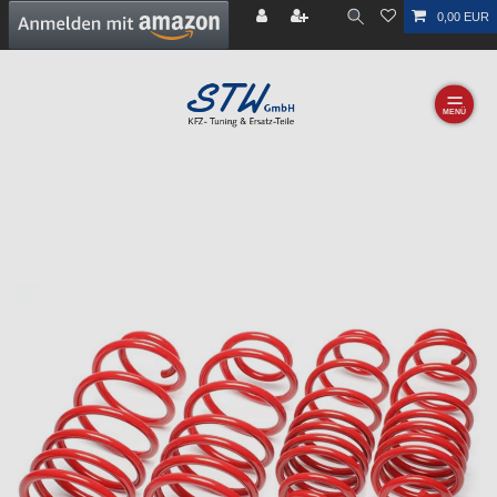
0,00 EUR
☰