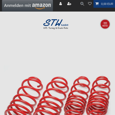
0,00 EUR
☰