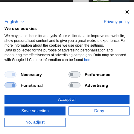
info@stwtuning.de
WIR VERSENDEN MIT
Social Media
English
Privacy policy
We use cookies
Facebook
We may place these for analysis of our visitor data, to improve our website,
show personalised content and to give you a great website experience. For
Instagram
more information about the cookies we use open the settings.
Data is collected for the purpose of advertising personalization and
measuring the effectiveness of advertising campaigns. Data may be shared
with Google LLC, more information can be found
here
.
UNSERE BELIEBTESTEN PRODUKTE
Necessary
Performance
Gewindefahrwerke
Performance
Auspuffklappen
Functional
Advertising
Endschalldämpfer
Bremsscheiben
Carbon
Style & Aerodynamik
Accept all
*Alle Preise verstehen sich inkl. MwSt. zzgl.
Versandkosten
. Versandkostenfrei
Save selection
Deny
innerhalb deutschlands. zzgl. Versandkosten.
© Copyright 2026 | Alle Rechte vorbehalten.
No, adjust