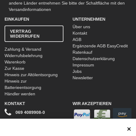
andere Länder entnehmen Sie bitte der Schaltfläche mit den
Versandinformationen
EINKAUFEN
UNTERNEHMEN
Über uns
VERTRAG
Kontakt
WIDERRUFEN
AGB
Ergänzende AGB EasyCredit
Zahlung & Versand
Ratenkauf
Widerrufsbelehrung
Datenschutzerklärung
Warenkorb
Impressum
Zur Kasse
Jobs
Hinweis zur Altölentsorgung
Newsletter
Hinweis zur
Batterieentsorgung
Händler werden
KONTAKT
WIR AKZEPTIEREN
069 4089908-0
info@stwtuning.de
WIR VERSENDEN MIT
Social Media