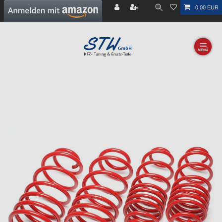
0,00 EUR
☰