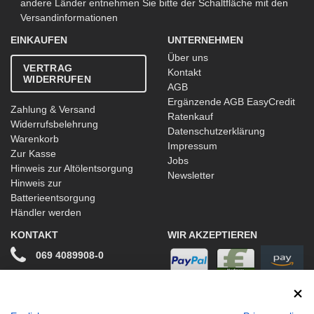
andere Länder entnehmen Sie bitte der Schaltfläche mit den
Versandinformationen
EINKAUFEN
UNTERNEHMEN
Über uns
VERTRAG
Kontakt
WIDERRUFEN
AGB
Ergänzende AGB EasyCredit
Zahlung & Versand
Ratenkauf
Widerrufsbelehrung
Datenschutzerklärung
Warenkorb
Impressum
Zur Kasse
Jobs
Hinweis zur Altölentsorgung
Newsletter
Hinweis zur
Batterieentsorgung
Händler werden
KONTAKT
WIR AKZEPTIEREN
069 4089908-0
info@stwtuning.de
WIR VERSENDEN MIT
Social Media