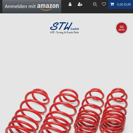
0,00 EUR
☰