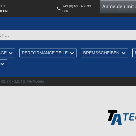
CHT
+49 (0) 69 - 408 99
UFEN
080
AGE
PERFORMANCE TEILE
BREMSSCHEIBEN
02, 2,0 - 2,2JTD, Alle Modelle