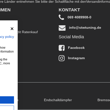
dere Länder entnehmen Sie bitte der Schaltfläche mit den
Versandinform
HMEN
KONTAKT
069 4089908-0
info@stwtuning.de
B EasyCredit Ratenkauf
Social Media
acy policy
klärung
Facebook
 show
information
Instagram
ng the
LC, more
puffklappen
Endschalldämpfer
Bremss