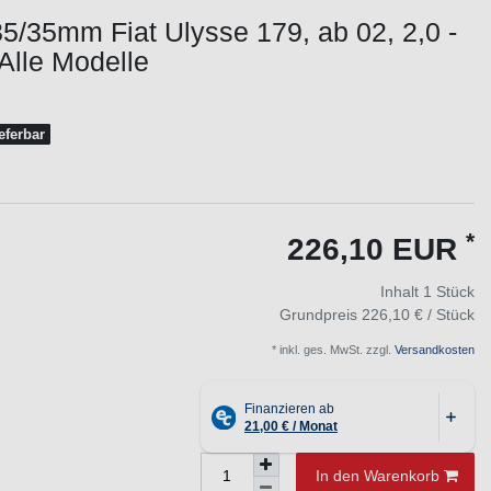
5/35mm Fiat Ulysse 179, ab 02, 2,0 -
Alle Modelle
ieferbar
*
226,10 EUR
Inhalt
1
Stück
Grundpreis
226,10 € / Stück
* inkl. ges. MwSt. zzgl.
Versandkosten
In den Warenkorb