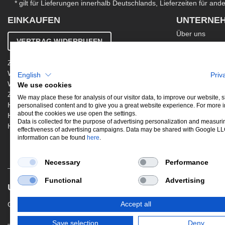
* gilt für Lieferungen innerhalb Deutschlands, Lieferzeiten für an
EINKAUFEN
UNTERNE
Über uns
VERTRAG WIDERRUFEN
Kontakt
AGB
Zahlung & Versand
Ergänzende AG
Widerrufsbelehrung
English
Priv
Datenschutzer
Warenkorb
We use cookies
Impressum
Zur Kasse
Jobs
We may place these for analysis of our visitor data, to improve our website,
Hinweis zur Altölentsorgung
personalised content and to give you a great website experience. For more 
Newsletter
about the cookies we use open the settings.
Hinweis zur Batterieentsorgung
Data is collected for the purpose of advertising personalization and measuri
Händler werden
effectiveness of advertising campaigns. Data may be shared with Google L
information can be found
here
.
Necessary
Performance
Functional
Advertising
UNSERE BELIEBTESTEN PRODUKTE
Gewindefahrwerke
Performance
Aus
Accept all
Save selection
Deny