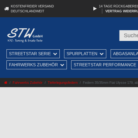
KOSTENFREIER VERSAND
14 TAGE RÜCKGABERE
DEUTSCHLANDWEIT
VERTRAG WIDERR
STREETSTAR SERIE
SPURPLATTEN
ABGASANL
FAHRWERKS ZUBEHÖR
STREETSTAR PERFORMANCE
Fahrwerks Zubehör
Tieferlegungsfedern
Federn 35/35mm Fiat Ulysse 179, ab 