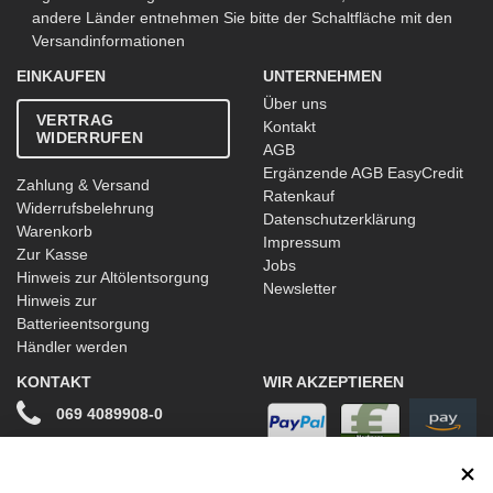
andere Länder entnehmen Sie bitte der Schaltfläche mit den
Versandinformationen
EINKAUFEN
UNTERNEHMEN
Über uns
VERTRAG
Kontakt
WIDERRUFEN
AGB
Ergänzende AGB EasyCredit
Zahlung & Versand
Ratenkauf
Widerrufsbelehrung
Datenschutzerklärung
Warenkorb
Impressum
Zur Kasse
Jobs
Hinweis zur Altölentsorgung
Newsletter
Hinweis zur
Batterieentsorgung
Händler werden
KONTAKT
WIR AKZEPTIEREN
069 4089908-0
info@stwtuning.de
WIR VERSENDEN MIT