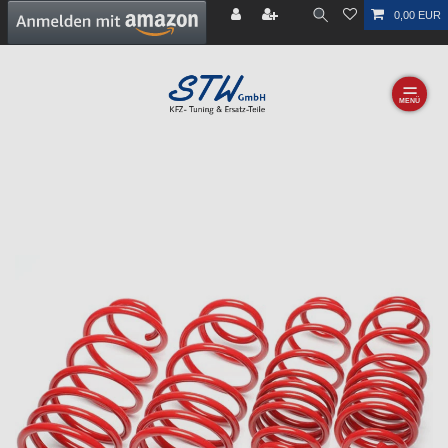
0,00 EUR
☰