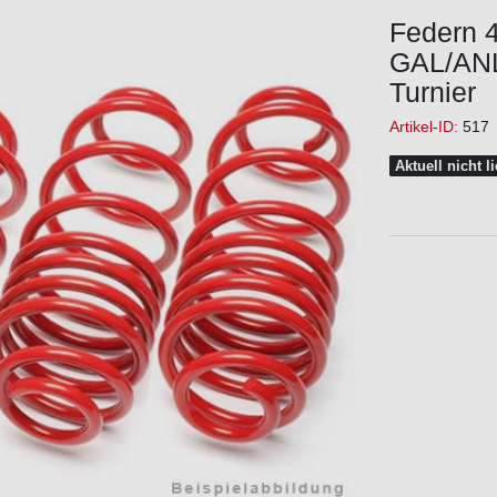
Federn 4
GAL/ANL,
Turnier
Artikel-ID:
517
Aktuell nicht l