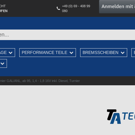
CHT
+49 (0) 69 - 408 99
UFEN
080
AGE
PERFORMANCE TEILE
BREMSSCHEIBEN
er GAL/ANL, ab 95, 1,4 - 1,8 16V inkl. Diesel, Turnier