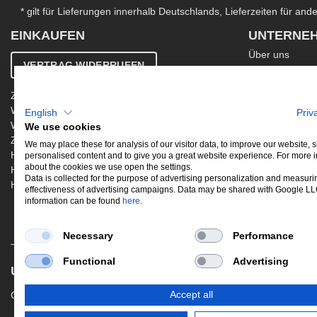
* gilt für Lieferungen innerhalb Deutschlands, Lieferzeiten für an
EINKAUFEN
UNTERNE
Über uns
VERTRAG WIDERRUFEN
Kontakt
AGB
Zahlung & Versand
Ergänzende AG
Widerrufsbelehrung
English
Priv
Datenschutzer
Warenkorb
We use cookies
Impressum
Zur Kasse
Jobs
We may place these for analysis of our visitor data, to improve our website,
Hinweis zur Altölentsorgung
personalised content and to give you a great website experience. For more 
Newsletter
about the cookies we use open the settings.
Hinweis zur Batterieentsorgung
Data is collected for the purpose of advertising personalization and measuri
Händler werden
effectiveness of advertising campaigns. Data may be shared with Google L
information can be found
here
.
Necessary
Performance
Functional
Advertising
UNSERE BELIEBTESTEN PRODUKTE
Accept all
Gewindefahrwerke
Performance
Aus