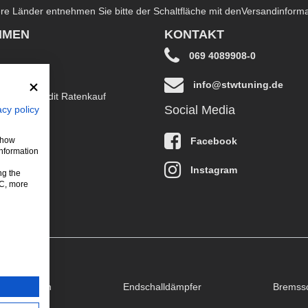
dere Länder entnehmen Sie bitte der Schaltfläche mit den
Versandinform
HMEN
KONTAKT
069 4089908-0
info@stwtuning.de
B EasyCredit Ratenkauf
Social Media
acy policy
klärung
Facebook
 show
information
Instagram
ng the
LC, more
puffklappen
Endschalldämpfer
Bremss