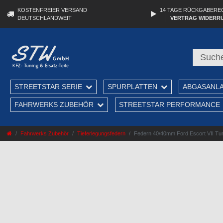
KOSTENFREIER VERSAND
14 TAGE RÜCKGABERE
DEUTSCHLANDWEIT
VERTRAG WIDERR
STREETSTAR SERIE
SPURPLATTEN
ABGASANL
FAHRWERKS ZUBEHÖR
STREETSTAR PERFORMANCE
Fahrwerks Zubehör
Tieferlegungsfedern
Federn 40/40mm Ford Escort VII Turni