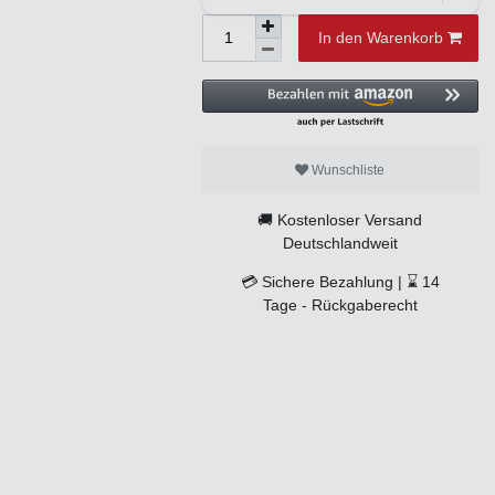
In den Warenkorb
Wunschliste
🚚
Kostenloser Versand
Deutschlandweit
💳
Sichere Bezahlung |
⌛
14
Tage -
Rückgaberecht