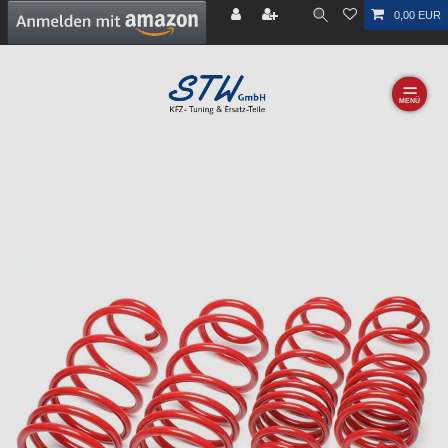
0,00 EUR
☰