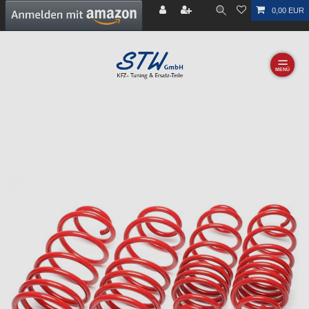
0,00 EUR
☰