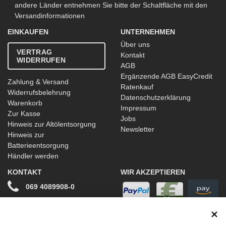
andere Länder entnehmen Sie bitte der Schaltfläche mit den
Versandinformationen
EINKAUFEN
UNTERNEHMEN
Über uns
VERTRAG
Kontakt
WIDERRUFEN
AGB
Ergänzende AGB EasyCredit
Zahlung & Versand
Ratenkauf
Widerrufsbelehrung
Datenschutzerklärung
Warenkorb
Impressum
Zur Kasse
Jobs
Hinweis zur Altölentsorgung
Newsletter
Hinweis zur
Batterieentsorgung
Händler werden
KONTAKT
WIR AKZEPTIEREN
069 4089908-0
info@stwtuning.de
WIR VERSENDEN MIT
Social Media