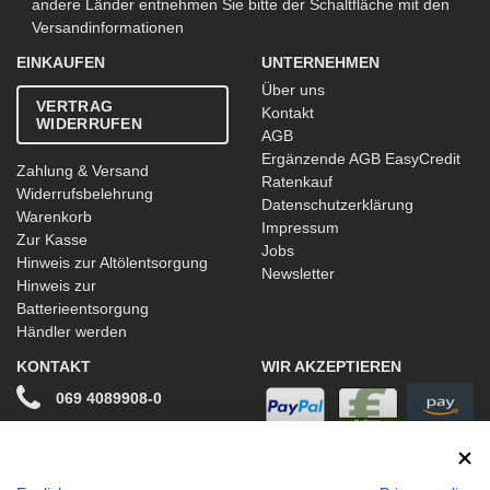
andere Länder entnehmen Sie bitte der Schaltfläche mit den
Versandinformationen
EINKAUFEN
UNTERNEHMEN
Über uns
VERTRAG
Kontakt
WIDERRUFEN
AGB
Ergänzende AGB EasyCredit
Zahlung & Versand
Ratenkauf
Widerrufsbelehrung
Datenschutzerklärung
Warenkorb
Impressum
Zur Kasse
Jobs
Hinweis zur Altölentsorgung
Newsletter
Hinweis zur
Batterieentsorgung
Händler werden
KONTAKT
WIR AKZEPTIEREN
069 4089908-0
info@stwtuning.de
WIR VERSENDEN MIT
Social Media