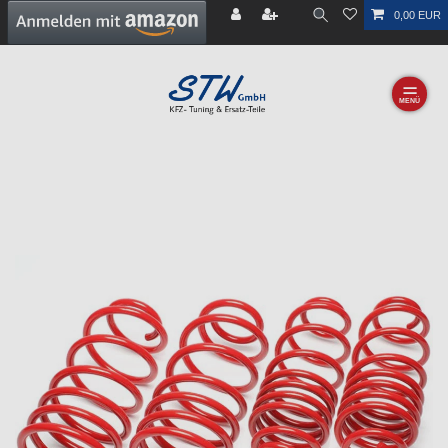
0,00 EUR
☰