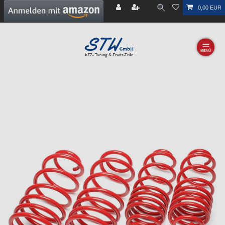
0,00 EUR
☰