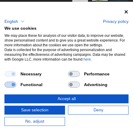
info@stwtuning.de
WIR VERSENDEN MIT
Social Media
English
Privacy policy
We use cookies
Facebook
We may place these for analysis of our visitor data, to improve our website,
show personalised content and to give you a great website experience. For
Instagram
more information about the cookies we use open the settings.
Data is collected for the purpose of advertising personalization and
measuring the effectiveness of advertising campaigns. Data may be shared
with Google LLC, more information can be found
here
.
UNSERE BELIEBTESTEN PRODUKTE
Necessary
Performance
Gewindefahrwerke
Performance
Auspuffklappen
Functional
Advertising
Endschalldämpfer
Bremsscheiben
Carbon
Style & Aerodynamik
Accept all
*Alle Preise verstehen sich inkl. MwSt. zzgl.
Versandkosten
. Versandkostenfrei
Save selection
Deny
innerhalb deutschlands. zzgl. Versandkosten.
© Copyright 2026 | Alle Rechte vorbehalten.
No, adjust