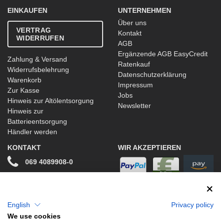
EINKAUFEN
UNTERNEHMEN
Über uns
VERTRAG
Kontakt
WIDERRUFEN
AGB
Ergänzende AGB EasyCredit
Zahlung & Versand
Ratenkauf
Widerrufsbelehrung
Datenschutzerklärung
Warenkorb
Impressum
Zur Kasse
Jobs
Hinweis zur Altölentsorgung
Newsletter
Hinweis zur
Batterieentsorgung
Händler werden
KONTAKT
WIR AKZEPTIEREN
069 4089908-0
info@stwtuning.de
WIR VERSENDEN MIT
Social Media
English
Privacy policy
We use cookies
Facebook