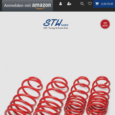
0,00 EUR
☰