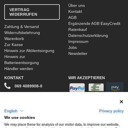
Über uns
VERTRAG
Kontakt
WIDERRUFEN
AGB
Ergänzende AGB EasyCredit
Zahlung & Versand
Ratenkauf
Widerrufsbelehrung
Datenschutzerklärung
Warenkorb
Impressum
Zur Kasse
Jobs
Hinweis zur Altölentsorgung
Newsletter
Hinweis zur
Batterieentsorgung
Händler werden
KONTAKT
WIR AKZEPTIEREN
069 4089908-0
info@stwtuning.de
WIR VERSENDEN MIT
Social Media
English
Privacy policy
We use cookies
Facebook
We may place these for analysis of our visitor data, to improve our website,