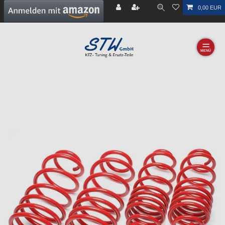
0,00 EUR
☰