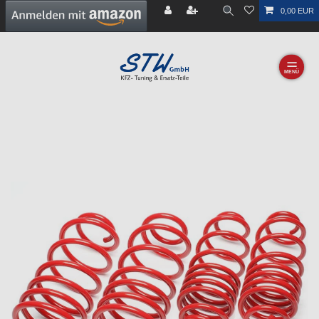
0,00 EUR
☰