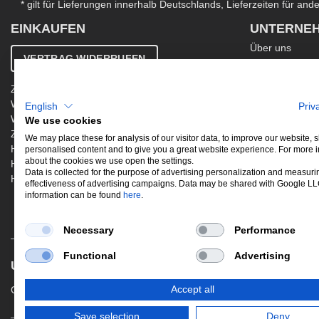
* gilt für Lieferungen innerhalb Deutschlands, Lieferzeiten für an
EINKAUFEN
UNTERNE
Über uns
VERTRAG WIDERRUFEN
Kontakt
AGB
Zahlung & Versand
Ergänzende AG
Widerrufsbelehrung
English
Priv
Datenschutzer
Warenkorb
We use cookies
Impressum
Zur Kasse
Jobs
We may place these for analysis of our visitor data, to improve our website,
Hinweis zur Altölentsorgung
personalised content and to give you a great website experience. For more 
Newsletter
about the cookies we use open the settings.
Hinweis zur Batterieentsorgung
Data is collected for the purpose of advertising personalization and measuri
Händler werden
effectiveness of advertising campaigns. Data may be shared with Google L
information can be found
here
.
Necessary
Performance
Functional
Advertising
UNSERE BELIEBTESTEN PRODUKTE
Gewindefahrwerke
Performance
Aus
Accept all
Save selection
Deny