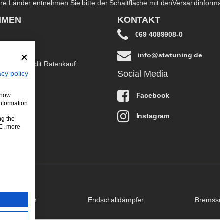
dere Länder entnehmen Sie bitte der Schaltfläche mit den
Versandinform
HMEN
KONTAKT
069 4089908-0
info@stwtuning.de
B EasyCredit Ratenkauf
Social Media
acy policy
klärung
Facebook
 show
information
Instagram
ng the
LC, more
puffklappen
Endschalldämpfer
Bremss