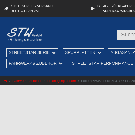
KOSTENFREIER VERSAND
14 TAGE RÜCKGABERE
DEUTSCHLANDWEIT
VERTRAG WIDERR
STREETSTAR SERIE
SPURPLATTEN
ABGASANL
FAHRWERKS ZUBEHÖR
STREETSTAR PERFORMANCE
Fahrwerks Zubehör
Tieferlegungsfedern
Federn 35/35mm Mazda RX7 FC, 86-92