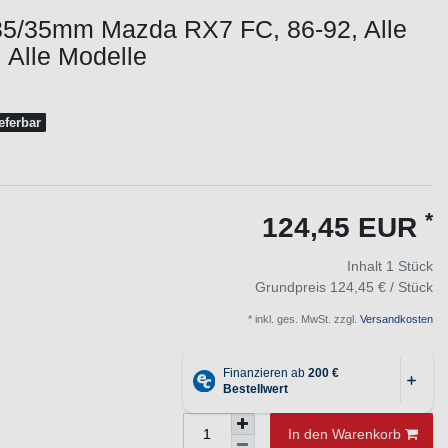
35/35mm Mazda RX7 FC, 86-92, Alle
 Alle Modelle
ieferbar
*
124,45 EUR
Inhalt
1
Stück
Grundpreis
124,45 € / Stück
* inkl. ges. MwSt. zzgl.
Versandkosten
In den Warenkorb