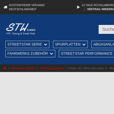
KOSTENFREIER VERSAND
14 TAGE RÜCKGABERE
DEUTSCHLANDWEIT
VERTRAG WIDERR
STREETSTAR SERIE
SPURPLATTEN
ABGASANL
FAHRWERKS ZUBEHÖR
STREETSTAR PERFORMANCE
Fahrwerks Zubehör
Tieferlegungsfedern
Federn 30 / 30mm Mercedes C - Klas