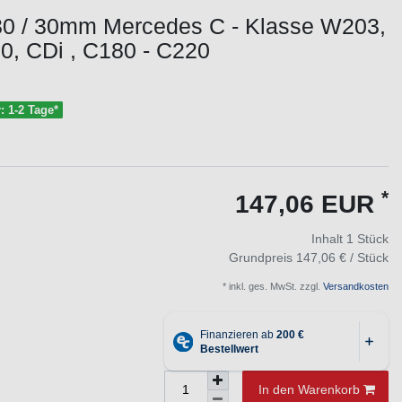
30 / 30mm Mercedes C - Klasse W203,
00, CDi , C180 - C220
r: 1-2 Tage*
*
147,06 EUR
Inhalt
1
Stück
Grundpreis
147,06 € / Stück
* inkl. ges. MwSt. zzgl.
Versandkosten
In den Warenkorb