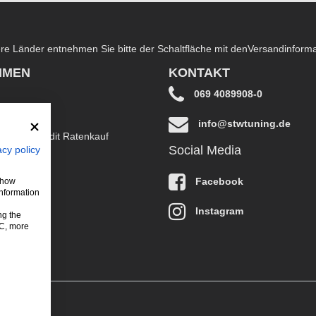
dere Länder entnehmen Sie bitte der Schaltfläche mit den
Versandinform
HMEN
KONTAKT
069 4089908-0
info@stwtuning.de
B EasyCredit Ratenkauf
Social Media
acy policy
klärung
Facebook
 show
information
Instagram
ng the
LC, more