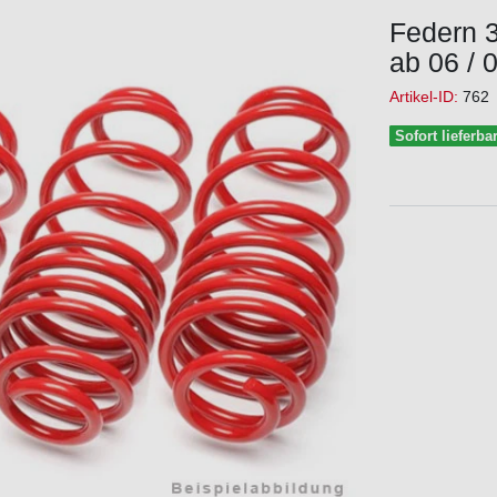
Federn 
ab 06 / 
Artikel-ID:
762
Sofort lieferba