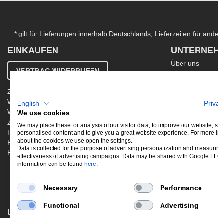
* gilt für Lieferungen innerhalb Deutschlands, Lieferzeiten für an
EINKAUFEN
UNTERNE
Über uns
VERTRAG WIDERRUFEN
Kontakt
AGB
Zahlung & Versand
Ergänzende AG
Widerrufsbelehrung
English
Priv
Datenschutzer
Warenkorb
We use cookies
Impressum
Zur Kasse
Jobs
We may place these for analysis of our visitor data, to improve our website,
Hinweis zur Altölentsorgung
personalised content and to give you a great website experience. For more 
Newsletter
about the cookies we use open the settings.
Hinweis zur Batterieentsorgung
Data is collected for the purpose of advertising personalization and measuri
Händler werden
effectiveness of advertising campaigns. Data may be shared with Google L
information can be found
here
.
Necessary
Performance
Functional
Advertising
UNSERE BELIEBTESTEN PRODUKTE