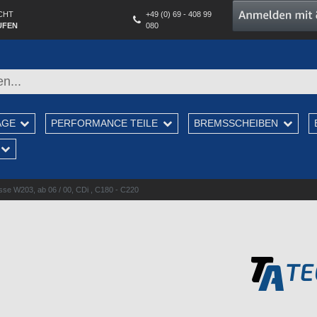
CHT
+49 (0) 69 - 408 99
UFEN
080
AGE
PERFORMANCE TEILE
BREMSSCHEIBEN
se W203, ab 06 / 00, CDi , C180 - C220