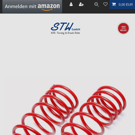
0,00 EUR
☰