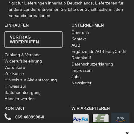
* gilt für Lieferungen innerhalb Deutschlands, Lieferzeiten für
andere Länder entnehmen Sie bitte der Schaltfläche mit den
Versandinformationen
EINKAUFEN
UNTERNEHMEN
Über uns
VERTRAG
Kontakt
WIDERRUFEN
AGB
Ergänzende AGB EasyCredit
Zahlung & Versand
Ratenkauf
Widerrufsbelehrung
Datenschutzerklärung
Warenkorb
Impressum
Zur Kasse
Jobs
Hinweis zur Altölentsorgung
Newsletter
Hinweis zur
Batterieentsorgung
Händler werden
KONTAKT
WIR AKZEPTIEREN
069 4089908-0
info@stwtuning.de
WIR VERSENDEN MIT