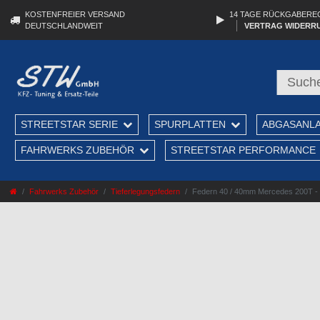
KOSTENFREIER VERSAND
14 TAGE RÜCKGABERE
DEUTSCHLANDWEIT
VERTRAG WIDERR
STREETSTAR SERIE
SPURPLATTEN
ABGASANL
FAHRWERKS ZUBEHÖR
STREETSTAR PERFORMANCE
Fahrwerks Zubehör
Tieferlegungsfedern
Federn 40 / 40mm Mercedes 200T - E2