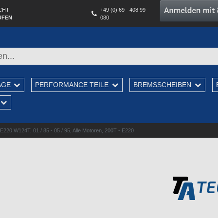
CHT
+49 (0) 69 - 408 99
UFEN
080
AGE
PERFORMANCE TEILE
BREMSSCHEIBEN
20 W124T, 01 / 85 - 05 / 95, Alle Motoren, 200T - E220