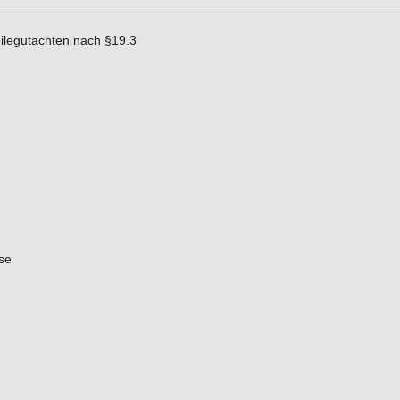
eilegutachten nach §19.3
se