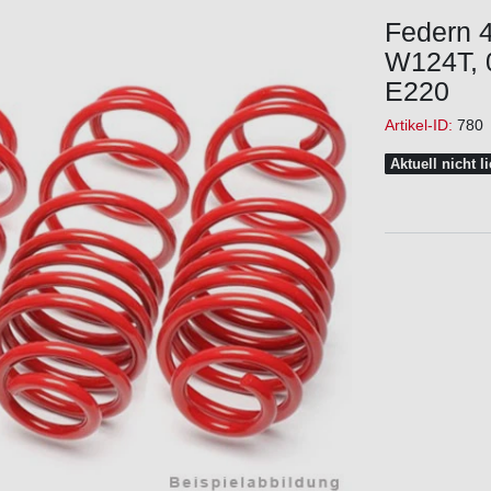
Federn 
W124T, 0
E220
Artikel-ID:
780
Aktuell nicht l