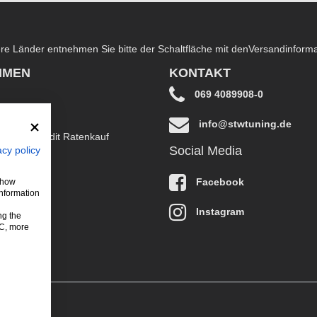
dere Länder entnehmen Sie bitte der Schaltfläche mit den
Versandinform
HMEN
KONTAKT
069 4089908-0
info@stwtuning.de
B EasyCredit Ratenkauf
Social Media
acy policy
klärung
Facebook
 show
information
Instagram
ng the
LC, more