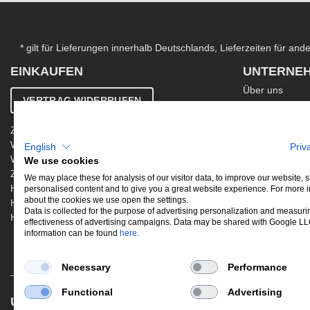
* gilt für Lieferungen innerhalb Deutschlands, Lieferzeiten für an
EINKAUFEN
UNTERNE
Über uns
VERTRAG WIDERRUFEN
Kontakt
AGB
Zahlung & Versand
Ergänzende AG
Widerrufsbelehrung
English
Priv
Datenschutzer
Warenkorb
We use cookies
Impressum
Zur Kasse
Jobs
We may place these for analysis of our visitor data, to improve our website,
Hinweis zur Altölentsorgung
personalised content and to give you a great website experience. For more 
Newsletter
about the cookies we use open the settings.
Hinweis zur Batterieentsorgung
Data is collected for the purpose of advertising personalization and measuri
Händler werden
effectiveness of advertising campaigns. Data may be shared with Google L
information can be found
here
.
Necessary
Performance
Functional
Advertising
UNSERE BELIEBTESTEN PRODUKTE