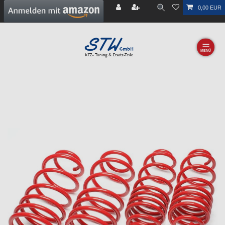
0,00 EUR
☰