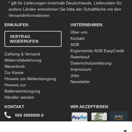
* gilt für Lieferungen innerhalb Deutschlands, Lieferzeiten für
andere Länder entnehmen Sie bitte der Schaltfläche mit den
Versandinformationen
EINKAUFEN
UNTERNEHMEN
Über uns
VERTRAG
Kontakt
WIDERRUFEN
AGB
Ergänzende AGB EasyCredit
Zahlung & Versand
Ratenkauf
Widerrufsbelehrung
Datenschutzerklärung
Warenkorb
Impressum
Zur Kasse
Jobs
Hinweis zur Altölentsorgung
Newsletter
Hinweis zur
Batterieentsorgung
Händler werden
KONTAKT
WIR AKZEPTIEREN
069 4089908-0
info@stwtuning.de
WIR VERSENDEN MIT