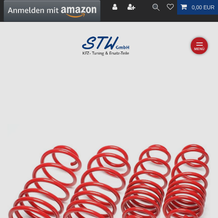
0,00 EUR
☰