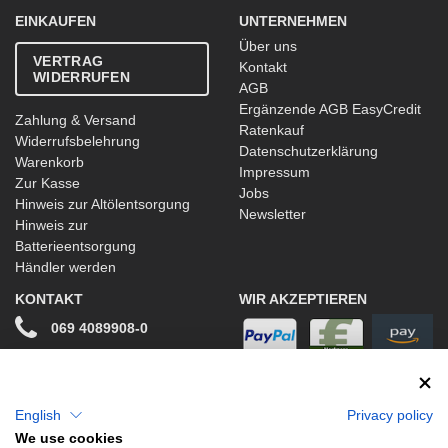
EINKAUFEN
UNTERNEHMEN
Über uns
VERTRAG
Kontakt
WIDERRUFEN
AGB
Ergänzende AGB EasyCredit
Zahlung & Versand
Ratenkauf
Widerrufsbelehrung
Datenschutzerklärung
Warenkorb
Impressum
Zur Kasse
Jobs
Hinweis zur Altölentsorgung
Newsletter
Hinweis zur
Batterieentsorgung
Händler werden
KONTAKT
WIR AKZEPTIEREN
069 4089908-0
info@stwtuning.de
WIR VERSENDEN MIT
Social Media
English
Privacy policy
We use cookies
Facebook