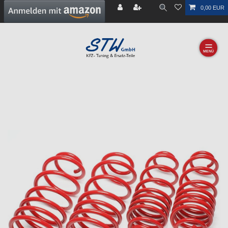
0,00 EUR
☰