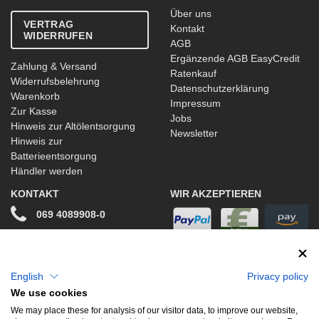
Über uns
VERTRAG
Kontakt
WIDERRUFEN
AGB
Ergänzende AGB EasyCredit
Zahlung & Versand
Ratenkauf
Widerrufsbelehrung
Datenschutzerklärung
Warenkorb
Impressum
Zur Kasse
Jobs
Hinweis zur Altölentsorgung
Newsletter
Hinweis zur
Batterieentsorgung
Händler werden
KONTAKT
WIR AKZEPTIEREN
069 4089908-0
info@stwtuning.de
WIR VERSENDEN MIT
Social Media
English
Privacy policy
We use cookies
Facebook
We may place these for analysis of our visitor data, to improve our website,