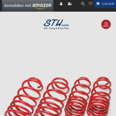
0,00 EUR
☰