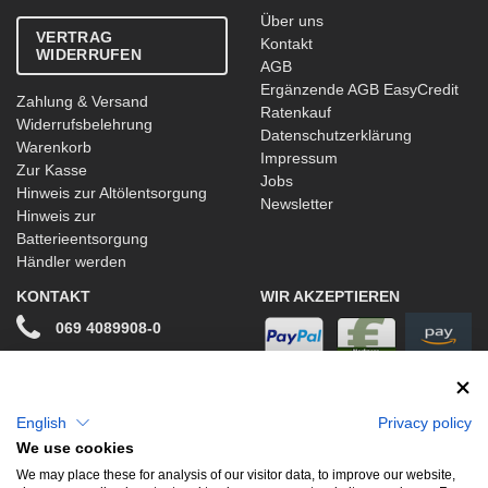
Über uns
VERTRAG
Kontakt
WIDERRUFEN
AGB
Ergänzende AGB EasyCredit
Zahlung & Versand
Ratenkauf
Widerrufsbelehrung
Datenschutzerklärung
Warenkorb
Impressum
Zur Kasse
Jobs
Hinweis zur Altölentsorgung
Newsletter
Hinweis zur
Batterieentsorgung
Händler werden
KONTAKT
WIR AKZEPTIEREN
069 4089908-0
info@stwtuning.de
WIR VERSENDEN MIT
Social Media
English
Privacy policy
We use cookies
Facebook
We may place these for analysis of our visitor data, to improve our website,