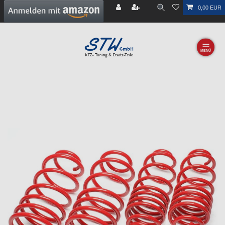
0,00 EUR
☰