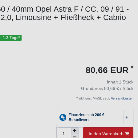
0 / 40mm Opel Astra F / CC, 09 / 91 -
- 2,0, Limousine + Fließheck + Cabrio
r: 1-2 Tage*
*
80,66 EUR
Inhalt
1
Stück
Grundpreis
80,66 € / Stück
* inkl. ges. MwSt. zzgl.
Versandkosten
In den Warenkorb