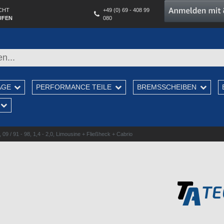
CHT
+49 (0) 69 - 408 99
UFEN
080
AGE
PERFORMANCE TEILE
BREMSSCHEIBEN
09 / 91 - 98, 1,4 - 2,0, Limousine + Fließheck + Cabrio