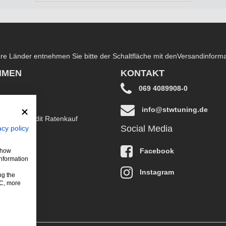
dere Länder entnehmen Sie bitte der Schaltfläche mit den
Versandinform
HMEN
KONTAKT
069 4089908-0
info@stwtuning.de
B EasyCredit Ratenkauf
Social Media
acy policy
klärung
Facebook
 show
information
Instagram
ng the
LC, more