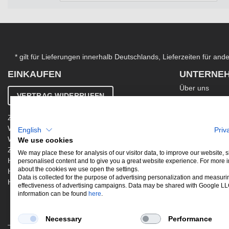
* gilt für Lieferungen innerhalb Deutschlands, Lieferzeiten für an
EINKAUFEN
UNTERNE
Über uns
VERTRAG WIDERRUFEN
Kontakt
AGB
Zahlung & Versand
Ergänzende AG
Widerrufsbelehrung
English
Priv
Datenschutzer
Warenkorb
We use cookies
Impressum
Zur Kasse
Jobs
We may place these for analysis of our visitor data, to improve our website,
Hinweis zur Altölentsorgung
personalised content and to give you a great website experience. For more 
Newsletter
about the cookies we use open the settings.
Hinweis zur Batterieentsorgung
Data is collected for the purpose of advertising personalization and measuri
Händler werden
effectiveness of advertising campaigns. Data may be shared with Google L
information can be found
here
.
Necessary
Performance