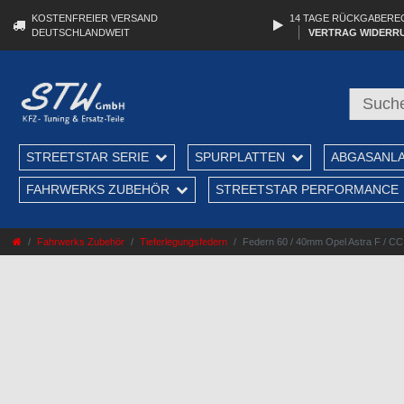
KOSTENFREIER VERSAND
14 TAGE RÜCKGABERE
DEUTSCHLANDWEIT
VERTRAG WIDERR
STREETSTAR SERIE
SPURPLATTEN
ABGASANL
FAHRWERKS ZUBEHÖR
STREETSTAR PERFORMANCE
Fahrwerks Zubehör
Tieferlegungsfedern
Federn 60 / 40mm Opel Astra F / CC, 