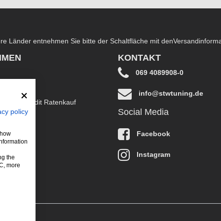
dere Länder entnehmen Sie bitte der Schaltfläche mit den
Versandinform
HMEN
KONTAKT
069 4089908-0
info@stwtuning.de
B EasyCredit Ratenkauf
Social Media
acy policy
klärung
Facebook
 show
information
Instagram
ng the
LC, more