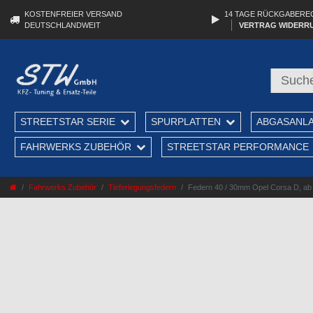
KOSTENFREIER VERSAND
14 TAGE RÜCKGABERE
DEUTSCHLANDWEIT
VERTRAG WIDERR
STREETSTAR SERIE
SPURPLATTEN
ABGASANL
FAHRWERKS ZUBEHÖR
STREETSTAR PERFORMANCE
Fahrwerks Zubehör
Tieferlegungsfedern
Federn 40 / 30mm Opel Corsa D, ab 0