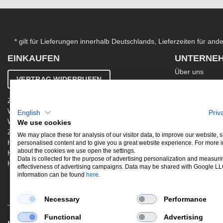
* gilt für Lieferungen innerhalb Deutschlands, Lieferzeiten für an
EINKAUFEN
UNTERNE
Über uns
VERTRAG WIDERRUFEN
Kontakt
AGB
Zahlung & Versand
Ergänzende AG
Widerrufsbelehrung
English
Priv
Datenschutzer
Warenkorb
We use cookies
Impressum
Zur Kasse
Jobs
We may place these for analysis of our visitor data, to improve our website,
Hinweis zur Altölentsorgung
personalised content and to give you a great website experience. For more 
Newsletter
about the cookies we use open the settings.
Hinweis zur Batterieentsorgung
Data is collected for the purpose of advertising personalization and measuri
Händler werden
effectiveness of advertising campaigns. Data may be shared with Google L
information can be found
here
.
Necessary
Performance
Functional
Advertising