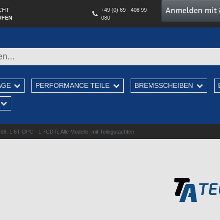
CHT
+49 (0) 69 - 408 99
UFEN
080
AGE
PERFORMANCE TEILE
BREMSSCHEIBEN
6, 1,6T OPC - 1,7CDTi, Alle Modelle, mit Teilegutachten