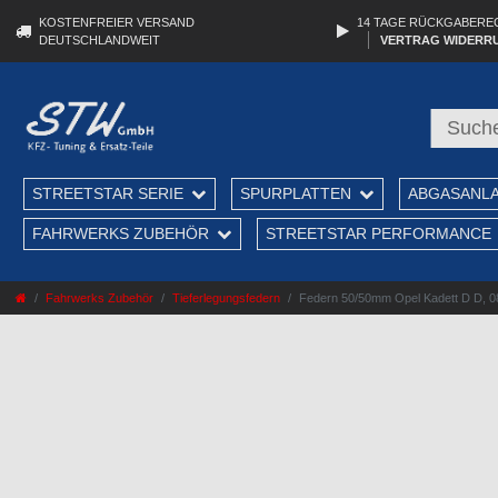
KOSTENFREIER VERSAND
14 TAGE RÜCKGABERE
DEUTSCHLANDWEIT
VERTRAG WIDERR
STREETSTAR SERIE
SPURPLATTEN
ABGASANL
FAHRWERKS ZUBEHÖR
STREETSTAR PERFORMANCE
Fahrwerks Zubehör
Tieferlegungsfedern
Federn 50/50mm Opel Kadett D D, 08/