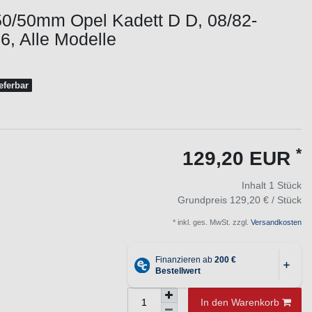
50/50mm Opel Kadett D D, 08/82-
,6, Alle Modelle
ieferbar
*
129,20 EUR
Inhalt
1
Stück
Grundpreis
129,20 € / Stück
* inkl. ges. MwSt. zzgl.
Versandkosten
In den Warenkorb