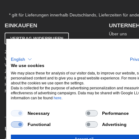
* gilt für Lieferungen innerhalb Deutschlands, Lieferzeiten für an
EINKAUFEN
UNTERNE
Über uns
VERTRAG WIDERRUFEN
Kontakt
AGB
Zahlung & Versand
Ergänzende AG
Widerrufsbelehrung
English
Priv
Datenschutzer
Warenkorb
We use cookies
Impressum
Zur Kasse
Jobs
We may place these for analysis of our visitor data, to improve our website,
Hinweis zur Altölentsorgung
personalised content and to give you a great website experience. For more 
Newsletter
about the cookies we use open the settings.
Hinweis zur Batterieentsorgung
Data is collected for the purpose of advertising personalization and measuri
Händler werden
effectiveness of advertising campaigns. Data may be shared with Google L
information can be found
here
.
Necessary
Performance
Functional
Advertising
UNSERE BELIEBTESTEN PRODUKTE