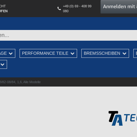
CHT
+49 (0) 69 - 408 99
UFEN
080
AGE
PERFORMANCE TEILE
BREMSSCHEIBEN
82-08/84, 1,6, Alle Modelle