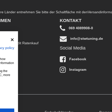
dere Länder entnehmen Sie bitte der Schaltfläche mit den
Versandinform
HMEN
KONTAKT
069 4089908-0
info@stwtuning.de
B EasyCredit Ratenkauf
Social Media
acy policy
klärung
Facebook
 show
information
Instagram
ng the
LC, more