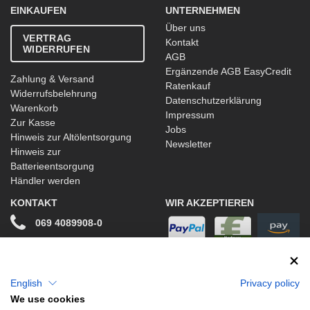
EINKAUFEN
UNTERNEHMEN
Über uns
VERTRAG
Kontakt
WIDERRUFEN
AGB
Ergänzende AGB EasyCredit
Zahlung & Versand
Ratenkauf
Widerrufsbelehrung
Datenschutzerklärung
Warenkorb
Impressum
Zur Kasse
Jobs
Hinweis zur Altölentsorgung
Newsletter
Hinweis zur
Batterieentsorgung
Händler werden
KONTAKT
WIR AKZEPTIEREN
069 4089908-0
info@stwtuning.de
WIR VERSENDEN MIT
Social Media
English
Privacy policy
We use cookies
Facebook