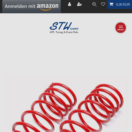
0,00 EUR
☰