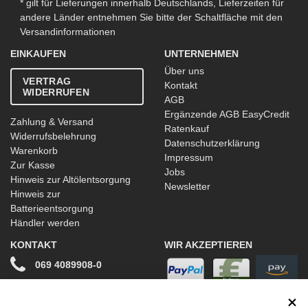
* gilt für Lieferungen innerhalb Deutschlands, Lieferzeiten für
andere Länder entnehmen Sie bitte der Schaltfläche mit den
Versandinformationen
EINKAUFEN
UNTERNEHMEN
Über uns
VERTRAG
Kontakt
WIDERRUFEN
AGB
Ergänzende AGB EasyCredit
Zahlung & Versand
Ratenkauf
Widerrufsbelehrung
Datenschutzerklärung
Warenkorb
Impressum
Zur Kasse
Jobs
Hinweis zur Altölentsorgung
Newsletter
Hinweis zur
Batterieentsorgung
Händler werden
KONTAKT
WIR AKZEPTIEREN
069 4089908-0
info@stwtuning.de
WIR VERSENDEN MIT