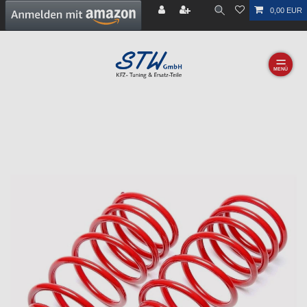
0,00 EUR
☰