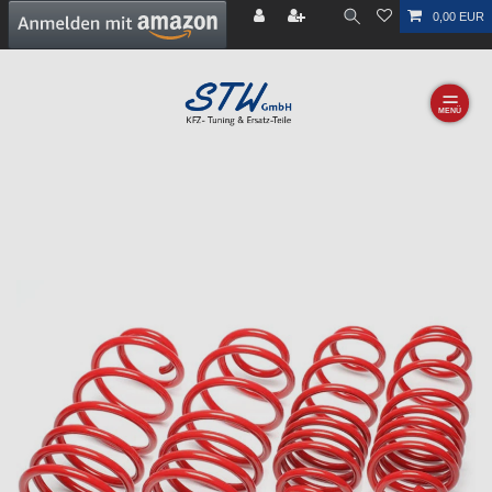
0,00 EUR
☰