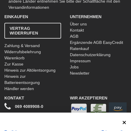
andere Länder entnehmen Sie bitte der Schaltfläche mit den
Versandinformationen
EINKAUFEN
UNTERNEHMEN
Über uns
VERTRAG
Kontakt
WIDERRUFEN
AGB
Ergänzende AGB EasyCredit
Zahlung & Versand
Ratenkauf
Widerrufsbelehrung
Datenschutzerklärung
Warenkorb
Impressum
Zur Kasse
Jobs
Hinweis zur Altölentsorgung
Newsletter
Hinweis zur
Batterieentsorgung
Händler werden
KONTAKT
WIR AKZEPTIEREN
069 4089908-0
info@stwtuning.de
WIR VERSENDEN MIT
Social Media