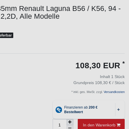
35mm Renault Laguna B56 / K56, 94 -
- 2,2D, Alle Modelle
ieferbar
*
108,30 EUR
Inhalt
1
Stück
Grundpreis
108,30 € / Stück
* inkl. ges. MwSt. zzgl.
Versandkosten
In den Warenkorb