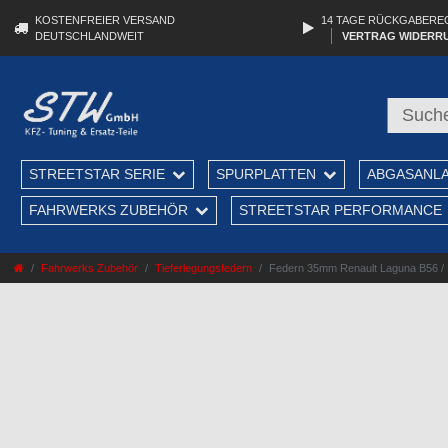
KOSTENFREIER VERSAND
14 TAGE RÜCKGABERE
DEUTSCHLANDWEIT
VERTRAG WIDERR
STREETSTAR SERIE
SPURPLATTEN
ABGASANL
FAHRWERKS ZUBEHÖR
STREETSTAR PERFORMANCE
Fahrwerks Zubehör
Tieferlegungsfedern
Federn 35mm Renault Laguna B56 / K56