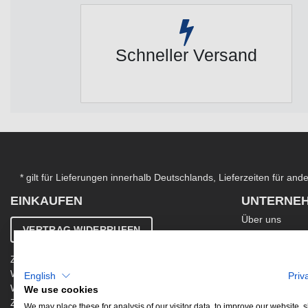
Schneller Versand
* gilt für Lieferungen innerhalb Deutschlands, Lieferzeiten für an
EINKAUFEN
UNTERNE
Über uns
VERTRAG WIDERRUFEN
Kontakt
AGB
Zahlung & Versand
Ergänzende AG
Widerrufsbelehrung
English
Priv
Datenschutzer
Warenkorb
We use cookies
Impressum
Zur Kasse
Jobs
We may place these for analysis of our visitor data, to improve our website,