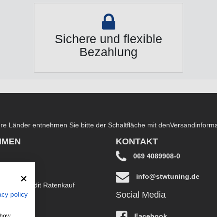
Sichere und flexible
Bezahlung
dere Länder entnehmen Sie bitte der Schaltfläche mit den
Versandinform
HMEN
KONTAKT
069 4089908-0
info@stwtuning.de
B EasyCredit Ratenkauf
Social Media
acy policy
klärung
Facebook
 show