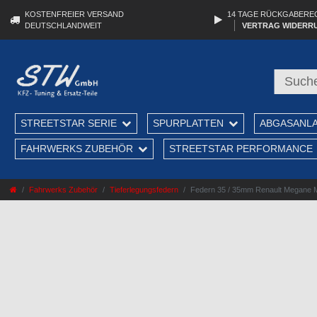
KOSTENFREIER VERSAND
14 TAGE RÜCKGABERE
DEUTSCHLANDWEIT
VERTRAG WIDERR
STREETSTAR SERIE
SPURPLATTEN
ABGASANL
FAHRWERKS ZUBEHÖR
STREETSTAR PERFORMANCE
Fahrwerks Zubehör
Tieferlegungsfedern
Federn 35 / 35mm Renault Megane M,