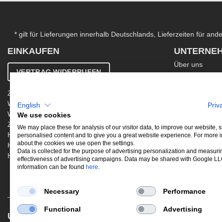
* gilt für Lieferungen innerhalb Deutschlands, Lieferzeiten für an
EINKAUFEN
UNTERNE
Über uns
VERTRAG WIDERRUFEN
Kontakt
AGB
Zahlung & Versand
Ergänzende AG
Widerrufsbelehrung
English
Priv
Datenschutzer
Warenkorb
We use cookies
Impressum
Zur Kasse
Jobs
We may place these for analysis of our visitor data, to improve our website,
Hinweis zur Altölentsorgung
personalised content and to give you a great website experience. For more 
Newsletter
about the cookies we use open the settings.
Hinweis zur Batterieentsorgung
Data is collected for the purpose of advertising personalization and measuri
Händler werden
effectiveness of advertising campaigns. Data may be shared with Google L
information can be found
here
.
Necessary
Performance
Functional
Advertising
UNSERE BELIEBTESTEN PRODUKTE