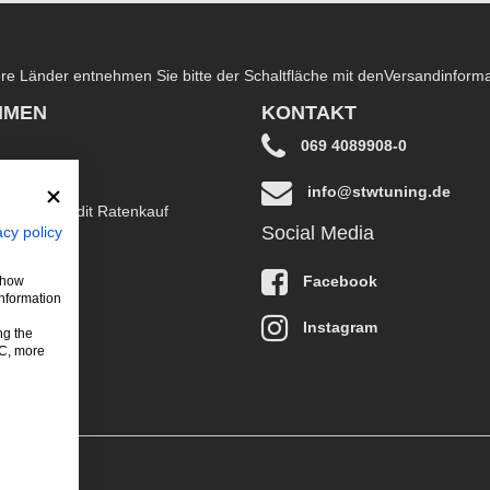
dere Länder entnehmen Sie bitte der Schaltfläche mit den
Versandinform
HMEN
KONTAKT
069 4089908-0
info@stwtuning.de
B EasyCredit Ratenkauf
Social Media
acy policy
klärung
Facebook
 show
information
Instagram
ng the
LC, more