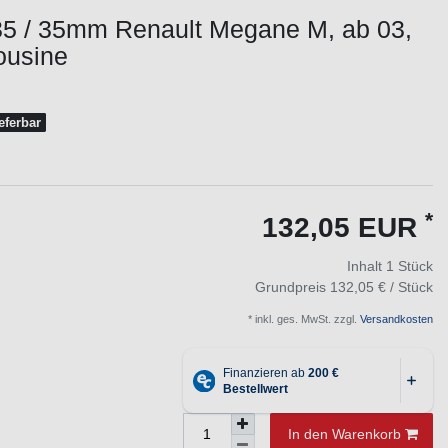
35 / 35mm Renault Megane M, ab 03,
ousine
ieferbar
*
132,05 EUR
Inhalt
1
Stück
Grundpreis
132,05 € / Stück
* inkl. ges. MwSt. zzgl.
Versandkosten
In den Warenkorb