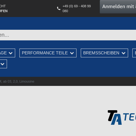
CHT
+49 (0) 69 - 408 99
UFEN
080
AGE
PERFORMANCE TEILE
BREMSSCHEIBEN
 ab 03, 2,0, Limousine