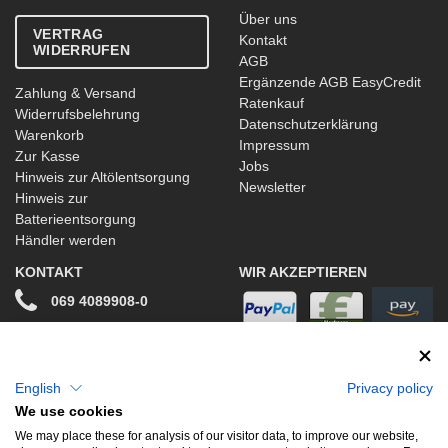
Über uns
VERTRAG
Kontakt
WIDERRUFEN
AGB
Ergänzende AGB EasyCredit
Zahlung & Versand
Ratenkauf
Widerrufsbelehrung
Datenschutzerklärung
Warenkorb
Impressum
Zur Kasse
Jobs
Hinweis zur Altölentsorgung
Newsletter
Hinweis zur
Batterieentsorgung
Händler werden
KONTAKT
WIR AKZEPTIEREN
069 4089908-0
info@stwtuning.de
WIR VERSENDEN MIT
Social Media
English
Privacy policy
We use cookies
Facebook
We may place these for analysis of our visitor data, to improve our website,