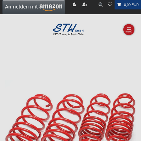
0,00 EUR
☰