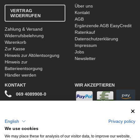
Über uns
VERTRAG
Kontakt
WIDERRUFEN
AGB
Ergänzende AGB EasyCredit
Zahlung & Versand
Ratenkauf
Widerrufsbelehrung
Datenschutzerklärung
Warenkorb
Impressum
Zur Kasse
Jobs
Hinweis zur Altölentsorgung
Newsletter
Hinweis zur
Batterieentsorgung
Händler werden
KONTAKT
WIR AKZEPTIEREN
069 4089908-0
info@stwtuning.de
WIR VERSENDEN MIT
Social Media
English
Privacy policy
We use cookies
Facebook
We may place these for analysis of our visitor data, to improve our website,