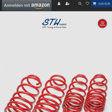
0,00 EUR
☰