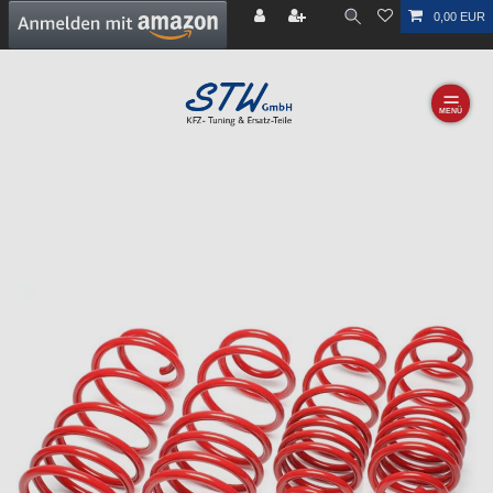
0,00 EUR
☰