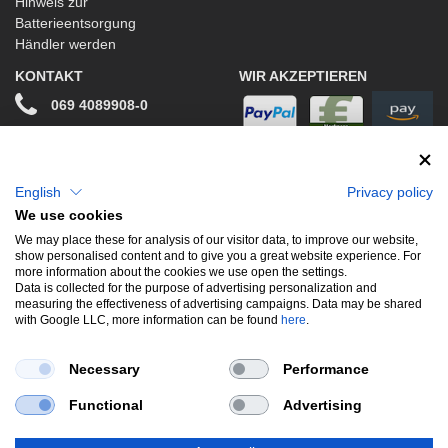
Hinweis zur
Batterieentsorgung
Händler werden
KONTAKT
WIR AKZEPTIEREN
069 4089908-0
info@stwtuning.de
WIR VERSENDEN MIT
Social Media
English
Privacy policy
We use cookies
Facebook
We may place these for analysis of our visitor data, to improve our website,
show personalised content and to give you a great website experience. For
Instagram
more information about the cookies we use open the settings.
Data is collected for the purpose of advertising personalization and
measuring the effectiveness of advertising campaigns. Data may be shared
with Google LLC, more information can be found
here
.
UNSERE BELIEBTESTEN PRODUKTE
Necessary
Performance
Gewindefahrwerke
Performance
Auspuffklappen
Functional
Advertising
Endschalldämpfer
Bremsscheiben
Carbon
Style & Aerodynamik