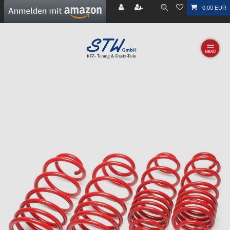
0,00 EUR
☰