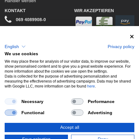
Händler werden
KONTAKT
WIR AKZEPTIEREN
069 4089908-0
info@stwtuning.de
WIR VERSENDEN MIT
Social Media
English
Privacy policy
We use cookies
Facebook
We may place these for analysis of our visitor data, to improve our website,
show personalised content and to give you a great website experience. For
Instagram
more information about the cookies we use open the settings.
Data is collected for the purpose of advertising personalization and
measuring the effectiveness of advertising campaigns. Data may be shared
with Google LLC, more information can be found
here
.
UNSERE BELIEBTESTEN PRODUKTE
Necessary
Performance
Gewindefahrwerke
Performance
Auspuffklappen
Functional
Advertising
Endschalldämpfer
Bremsscheiben
Carbon
Style & Aerodynamik
Accept all
*Alle Preise verstehen sich inkl. MwSt. zzgl.
Versandkosten
. Versandkostenfrei