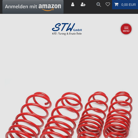
0,00 EUR
☰