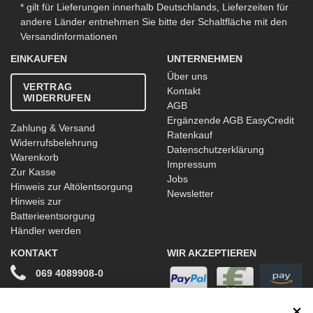
* gilt für Lieferungen innerhalb Deutschlands, Lieferzeiten für
andere Länder entnehmen Sie bitte der Schaltfläche mit den
Versandinformationen
EINKAUFEN
UNTERNEHMEN
Über uns
VERTRAG
Kontakt
WIDERRUFEN
AGB
Ergänzende AGB EasyCredit
Zahlung & Versand
Ratenkauf
Widerrufsbelehrung
Datenschutzerklärung
Warenkorb
Impressum
Zur Kasse
Jobs
Hinweis zur Altölentsorgung
Newsletter
Hinweis zur
Batterieentsorgung
Händler werden
KONTAKT
WIR AKZEPTIEREN
069 4089908-0
info@stwtuning.de
WIR VERSENDEN MIT