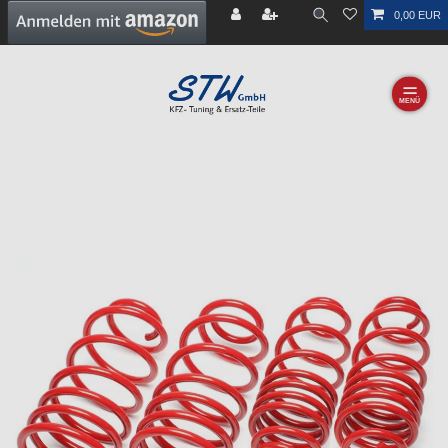
0,00 EUR
☰