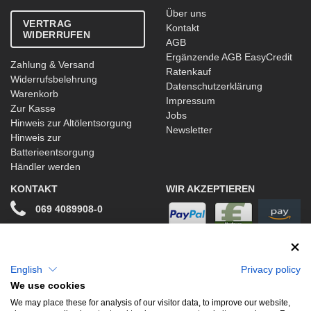
Über uns
VERTRAG
Kontakt
WIDERRUFEN
AGB
Ergänzende AGB EasyCredit
Zahlung & Versand
Ratenkauf
Widerrufsbelehrung
Datenschutzerklärung
Warenkorb
Impressum
Zur Kasse
Jobs
Hinweis zur Altölentsorgung
Newsletter
Hinweis zur
Batterieentsorgung
Händler werden
KONTAKT
WIR AKZEPTIEREN
069 4089908-0
info@stwtuning.de
WIR VERSENDEN MIT
Social Media
English
Privacy policy
We use cookies
Facebook
We may place these for analysis of our visitor data, to improve our website,