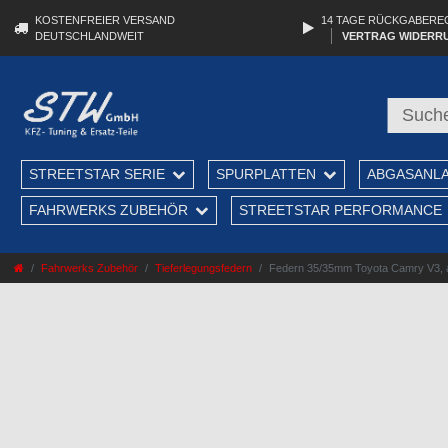
KOSTENFREIER VERSAND
14 TAGE RÜCKGABERE
DEUTSCHLANDWEIT
VERTRAG WIDERR
STREETSTAR SERIE
SPURPLATTEN
ABGASANL
FAHRWERKS ZUBEHÖR
STREETSTAR PERFORMANCE
Fahrwerks Zubehör
Tieferlegungsfedern
Federn 35/35mm Toyota Camry V3, ab 