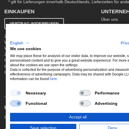
* gilt für Lieferungen innerhalb Deutschlands, Lieferzeiten für an
EINKAUFEN
UNTERNE
Über uns
VERTRAG WIDERRUFEN
Kontakt
AGB
Zahlung & Versand
Ergänzende AG
Widerrufsbelehrung
English
Priv
Datenschutzer
Warenkorb
We use cookies
Impressum
Zur Kasse
Jobs
We may place these for analysis of our visitor data, to improve our website,
Hinweis zur Altölentsorgung
personalised content and to give you a great website experience. For more 
Newsletter
about the cookies we use open the settings.
Hinweis zur Batterieentsorgung
Data is collected for the purpose of advertising personalization and measuri
Händler werden
effectiveness of advertising campaigns. Data may be shared with Google L
information can be found
here
.
Necessary
Performance
Functional
Advertising
UNSERE BELIEBTESTEN PRODUKTE
Gewindefahrwerke
Performance
Aus
Accept all
Save selection
Deny