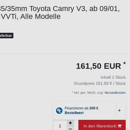
35/35mm Toyota Camry V3, ab 09/01,
 VVTi, Alle Modelle
1
ieferbar
*
161,50 EUR
Inhalt
1
Stück
Grundpreis
161,50 € / Stück
* inkl. ges. MwSt. zzgl.
Versandkosten
In den Warenkorb