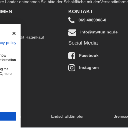
dere Länder entnehmen Sie bitte der Schaltfläche mit den
Versandinform
HMEN
KONTAKT
069 4089908-0
info@stwtuning.de
B EasyCredit Ratenkauf
Social Media
acy policy
klärung
Facebook
 show
information
Instagram
ng the
LC, more
puffklappen
Endschalldämpfer
Bremss