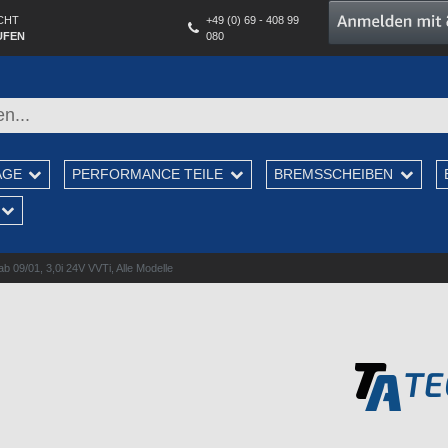
CHT
+49 (0) 69 - 408 99
UFEN
080
AGE
PERFORMANCE TEILE
BREMSSCHEIBEN
09/01, 3,0i 24V VVTi, Alle Modelle