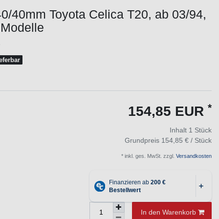
0/40mm Toyota Celica T20, ab 03/94,
e Modelle
1
ieferbar
*
154,85 EUR
Inhalt
1
Stück
Grundpreis
154,85 € / Stück
* inkl. ges. MwSt. zzgl.
Versandkosten
In den Warenkorb