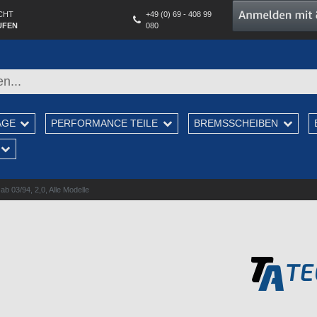
CHT
+49 (0) 69 - 408 99
UFEN
080
AGE
PERFORMANCE TEILE
BREMSSCHEIBEN
b 03/94, 2,0, Alle Modelle