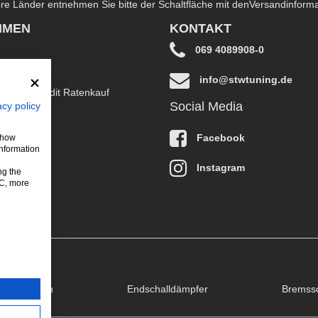
dere Länder entnehmen Sie bitte der Schaltfläche mit den
Versandinform
HMEN
KONTAKT
069 4089908-0
info@stwtuning.de
B EasyCredit Ratenkauf
Social Media
acy policy
klärung
Facebook
 show
information
Instagram
ng the
LC, more
puffklappen
Endschalldämpfer
Bremss