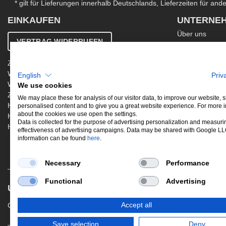
* gilt für Lieferungen innerhalb Deutschlands, Lieferzeiten für an
EINKAUFEN
UNTERNE
Über uns
VERTRAG WIDERRUFEN
Kontakt
AGB
Zahlung & Versand
Ergänzende AG
Widerrufsbelehrung
English
Priv
Datenschutzer
Warenkorb
We use cookies
Impressum
Zur Kasse
Jobs
We may place these for analysis of our visitor data, to improve our website,
Hinweis zur Altölentsorgung
personalised content and to give you a great website experience. For more 
Newsletter
about the cookies we use open the settings.
Hinweis zur Batterieentsorgung
Data is collected for the purpose of advertising personalization and measuri
Händler werden
effectiveness of advertising campaigns. Data may be shared with Google L
information can be found
here
.
Necessary
Performance
Functional
Advertising
UNSERE BELIEBTESTEN PRODUKTE
Gewindefahrwerke
Performance
Aus
Accept all
Save selection
Deny