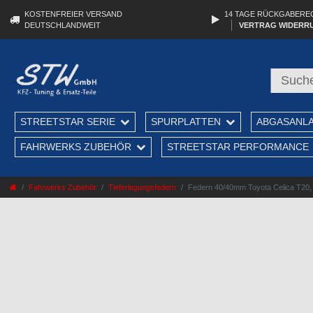
KOSTENFREIER VERSAND
14 TAGE RÜCKGABERE
DEUTSCHLANDWEIT
VERTRAG WIDERR
STREETSTAR SERIE
SPURPLATTEN
ABGASANL
FAHRWERKS ZUBEHÖR
STREETSTAR PERFORMANCE
Fahrwerks Zubehör
Tieferlegungsfedern
Federn 40/40mm Toyota Celica T20, a