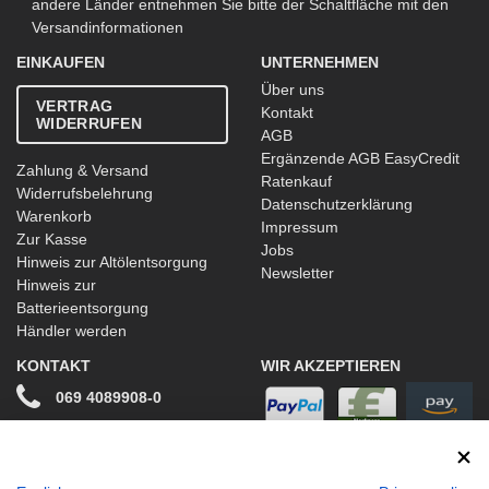
andere Länder entnehmen Sie bitte der Schaltfläche mit den
Versandinformationen
EINKAUFEN
UNTERNEHMEN
Über uns
VERTRAG
Kontakt
WIDERRUFEN
AGB
Ergänzende AGB EasyCredit
Zahlung & Versand
Ratenkauf
Widerrufsbelehrung
Datenschutzerklärung
Warenkorb
Impressum
Zur Kasse
Jobs
Hinweis zur Altölentsorgung
Newsletter
Hinweis zur
Batterieentsorgung
Händler werden
KONTAKT
WIR AKZEPTIEREN
069 4089908-0
info@stwtuning.de
WIR VERSENDEN MIT
Social Media