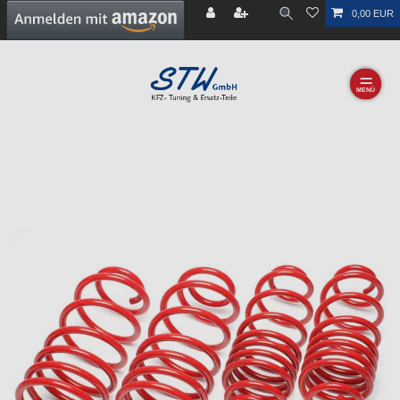
0,00 EUR
☰