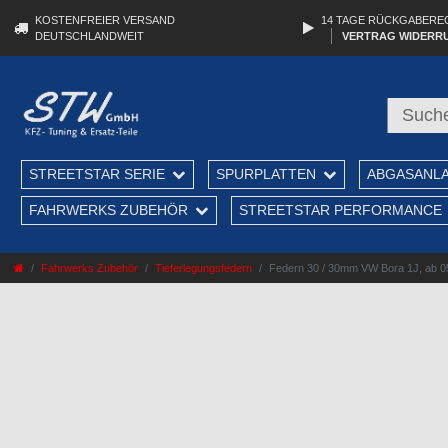
KOSTENFREIER VERSAND
14 TAGE RÜCKGABERE
DEUTSCHLANDWEIT
VERTRAG WIDERR
STREETSTAR SERIE
SPURPLATTEN
ABGASANL
FAHRWERKS ZUBEHÖR
STREETSTAR PERFORMANCE
Fahrwerks Zubehör
Tieferlegungsfedern
Federn 30 / 30mm VW Bora 1J, ab 05 /