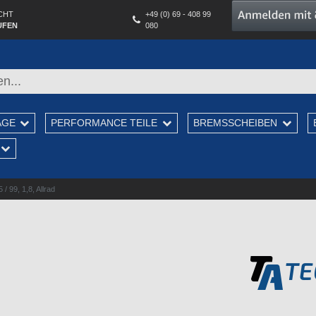
CHT
+49 (0) 69 - 408 99
UFEN
080
AGE
PERFORMANCE TEILE
BREMSSCHEIBEN
 99, 1,8, Allrad