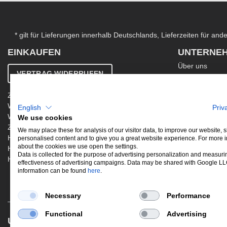
* gilt für Lieferungen innerhalb Deutschlands, Lieferzeiten für an
EINKAUFEN
UNTERNE
Über uns
VERTRAG WIDERRUFEN
Kontakt
AGB
Zahlung & Versand
Ergänzende AG
Widerrufsbelehrung
English
Priv
Datenschutzer
Warenkorb
We use cookies
Impressum
Zur Kasse
Jobs
We may place these for analysis of our visitor data, to improve our website,
Hinweis zur Altölentsorgung
personalised content and to give you a great website experience. For more 
Newsletter
about the cookies we use open the settings.
Hinweis zur Batterieentsorgung
Data is collected for the purpose of advertising personalization and measuri
Händler werden
effectiveness of advertising campaigns. Data may be shared with Google L
information can be found
here
.
Necessary
Performance
Functional
Advertising
UNSERE BELIEBTESTEN PRODUKTE