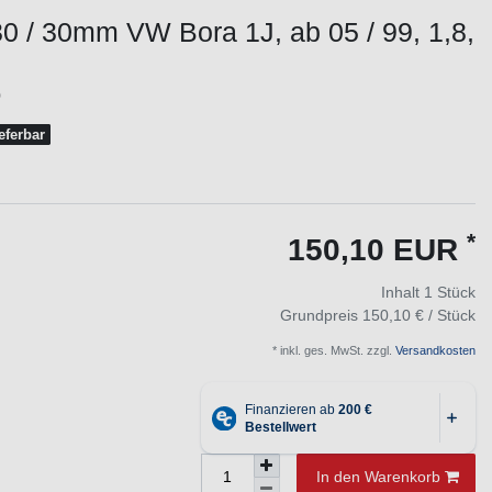
0 / 30mm VW Bora 1J, ab 05 / 99, 1,8,
0
ieferbar
*
150,10 EUR
Inhalt
1
Stück
Grundpreis
150,10 € / Stück
* inkl. ges. MwSt. zzgl.
Versandkosten
In den Warenkorb