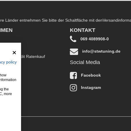
dere Länder entnehmen Sie bitte der Schaltfläche mit den
Versandinform
HMEN
KONTAKT
069 4089908-0
info@stwtuning.de
B EasyCredit Ratenkauf
Social Media
acy policy
klärung
Facebook
 show
information
Instagram
ng the
LC, more