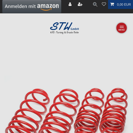
0,00 EUR
☰