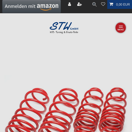
0,00 EUR
☰