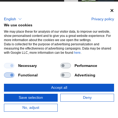
info@stwtuning.de
WIR VERSENDEN MIT
Social Media
English
Privacy policy
We use cookies
Facebook
We may place these for analysis of our visitor data, to improve our website,
show personalised content and to give you a great website experience. For
Instagram
more information about the cookies we use open the settings.
Data is collected for the purpose of advertising personalization and
measuring the effectiveness of advertising campaigns. Data may be shared
with Google LLC, more information can be found
here
.
UNSERE BELIEBTESTEN PRODUKTE
Necessary
Performance
Gewindefahrwerke
Performance
Auspuffklappen
Functional
Advertising
Endschalldämpfer
Bremsscheiben
Carbon
Style & Aerodynamik
Accept all
*Alle Preise verstehen sich inkl. MwSt. zzgl.
Versandkosten
. Versandkostenfrei
Save selection
Deny
innerhalb deutschlands. zzgl. Versandkosten.
© Copyright 2026 | Alle Rechte vorbehalten.
No, adjust