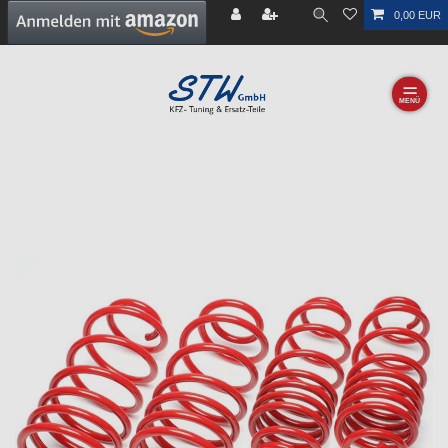
0,00 EUR
☰