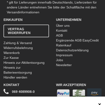
* gilt für Lieferungen innerhalb Deutschlands, Lieferzeiten für
andere Länder entnehmen Sie bitte der Schaltfläche mit den
Versandinformationen
EINKAUFEN
UNTERNEHMEN
Über uns
VERTRAG
Kontakt
WIDERRUFEN
AGB
Ergänzende AGB EasyCredit
Zahlung & Versand
Ratenkauf
Widerrufsbelehrung
Datenschutzerklärung
Warenkorb
Impressum
Zur Kasse
Jobs
Hinweis zur Altölentsorgung
Newsletter
Hinweis zur
Batterieentsorgung
Händler werden
KONTAKT
WIR AKZEPTIEREN
069 4089908-0
info@stwtuning.de
WIR VERSENDEN MIT