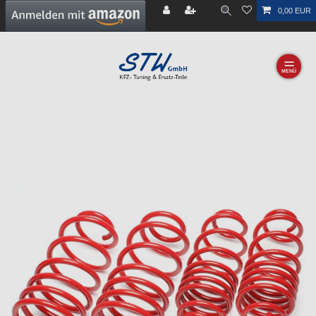
0,00 EUR
☰