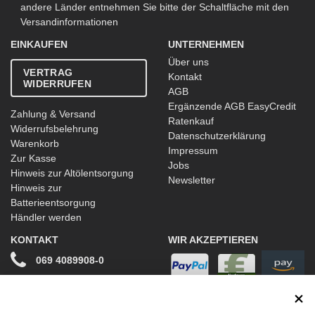
andere Länder entnehmen Sie bitte der Schaltfläche mit den
Versandinformationen
EINKAUFEN
UNTERNEHMEN
Über uns
VERTRAG
Kontakt
WIDERRUFEN
AGB
Ergänzende AGB EasyCredit
Zahlung & Versand
Ratenkauf
Widerrufsbelehrung
Datenschutzerklärung
Warenkorb
Impressum
Zur Kasse
Jobs
Hinweis zur Altölentsorgung
Newsletter
Hinweis zur
Batterieentsorgung
Händler werden
KONTAKT
WIR AKZEPTIEREN
069 4089908-0
info@stwtuning.de
WIR VERSENDEN MIT
Social Media