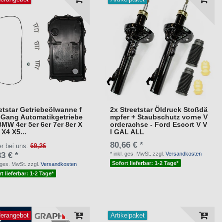
etstar Getriebeölwanne f
2x Streetstar Öldruck Stoßdä
-Gang Automatikgetriebe
mpfer + Staubschutz vorne V
BMW 4er 5er 6er 7er 8er X
orderachse - Ford Escort V V
 X4 X5...
I GAL ALL
80,66 € *
er bei uns:
69,26
3 € *
*
inkl. ges. MwSt.
zzgl.
Versandkosten
Sofort lieferbar: 1-2 Tage*
. ges. MwSt.
zzgl.
Versandkosten
t lieferbar: 1-2 Tage*
erangebot
Artikelpaket