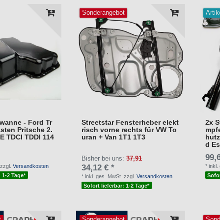
Sonderangebot
Artik
lwanne - Ford Tr
Streetstar Fensterheber elekt
2x S
sten Pritsche 2.
risch vorne rechts für VW To
mpfe
DE TDCI TDDI 114
uran + Van 1T1 1T3
hutz
d Es
99,6
Bisher bei uns:
37,91
zzgl.
Versandkosten
34,12 € *
*
inkl
: 1-2 Tage*
Sofor
*
inkl. ges. MwSt.
zzgl.
Versandkosten
Sofort lieferbar: 1-2 Tage*
t
Sonderangebot
Sond