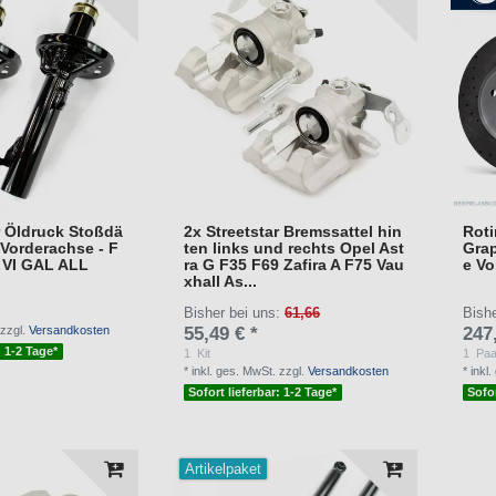
r Öldruck Stoßdä
2x Streetstar Bremssattel hin
Roti
Vorderachse - F
ten links und rechts Opel Ast
Gra
V VI GAL ALL
ra G F35 F69 Zafira A F75 Vau
e Vo
xhall As...
Bisher bei uns:
61,66
Bish
zzgl.
Versandkosten
55,49 € *
247
: 1-2 Tage*
1
Kit
1
Paa
*
inkl. ges. MwSt.
zzgl.
Versandkosten
*
inkl
Sofort lieferbar: 1-2 Tage*
Sofor
Artikelpaket