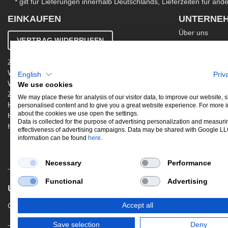
* gilt für Lieferungen innerhalb Deutschlands, Lieferzeiten für an
EINKAUFEN
UNTERNE
Über uns
VERTRAG WIDERRUFEN
Kontakt
AGB
Zahlung & Versand
Ergänzende AG
Widerrufsbelehrung
English
Priv
Datenschutzer
Warenkorb
We use cookies
Impressum
Zur Kasse
Jobs
We may place these for analysis of our visitor data, to improve our website,
Hinweis zur Altölentsorgung
personalised content and to give you a great website experience. For more 
Newsletter
about the cookies we use open the settings.
Hinweis zur Batterieentsorgung
Data is collected for the purpose of advertising personalization and measuri
Händler werden
effectiveness of advertising campaigns. Data may be shared with Google L
information can be found
here
.
Necessary
Performance
Functional
Advertising
UNSERE BELIEBTESTEN PRODUKTE
Gewindefahrwerke
Performance
Aus
Accept all
Save selection
Deny