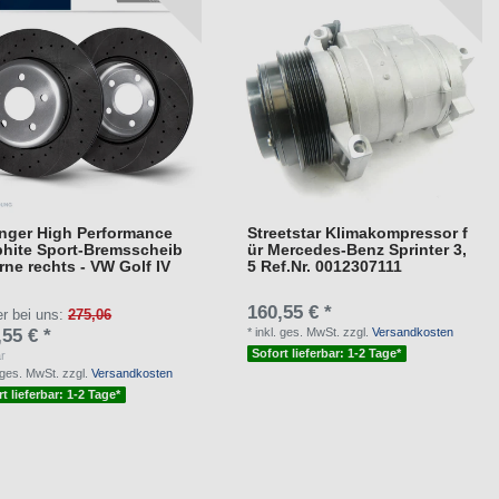
nger High Performance
Streetstar Klimakompressor f
phite Sport-Bremsscheib
ür Mercedes-Benz Sprinter 3,
rne rechts - VW Golf IV
5 Ref.Nr. 0012307111
160,55 € *
er bei uns:
275,06
,55 € *
*
inkl. ges. MwSt.
zzgl.
Versandkosten
Sofort lieferbar: 1-2 Tage*
r
. ges. MwSt.
zzgl.
Versandkosten
t lieferbar: 1-2 Tage*