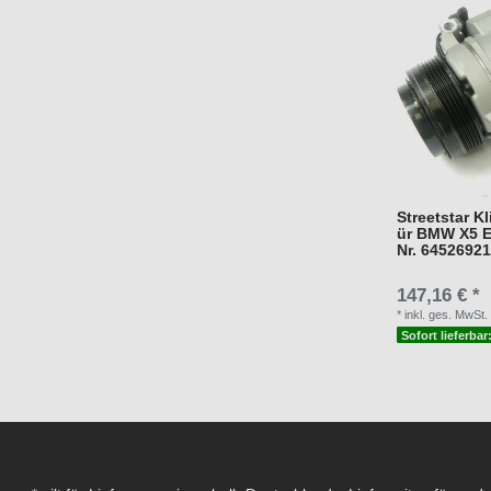
Streetstar K
ür BMW X5 E5
Nr. 6452692
147,16 € *
*
inkl. ges. MwSt.
Sofort lieferbar