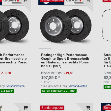
gh Performance
Rotinger High Performance
Stre
ort-Bremsscheib
Graphite Sport-Bremsscheib
ür 8
hse rechts Porsc
en Hinterachse rechts Porsc
für 
he 911 (997)
1 X3
:
210,20
Bisher bei uns:
219,88
Bish
197,89 € *
62,3
1
Paar
*
inkl
zzgl.
Versandkosten
*
inkl. ges. MwSt.
zzgl.
Versandkosten
Sofor
: 1-2 Tage*
Sofort lieferbar: 1-2 Tage*
Sonderangebot
Sond