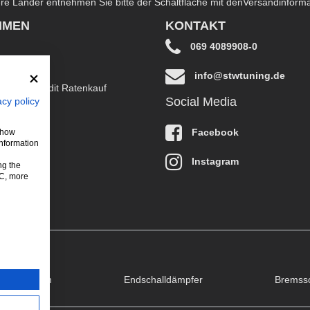
dere Länder entnehmen Sie bitte der Schaltfläche mit den
Versandinform
HMEN
KONTAKT
069 4089908-0
info@stwtuning.de
B EasyCredit Ratenkauf
Social Media
acy policy
klärung
Facebook
 show
information
Instagram
ng the
LC, more
puffklappen
Endschalldämpfer
Bremss