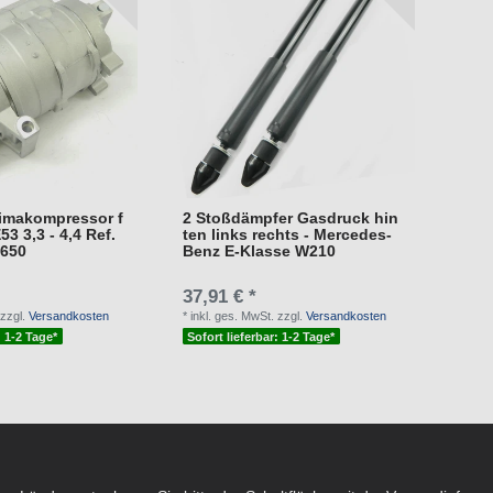
limakompressor f
2 Stoßdämpfer Gasdruck hin
3 3,3 - 4,4 Ref.
ten links rechts - Mercedes-
1650
Benz E-Klasse W210
37,91 € *
zzgl.
Versandkosten
*
inkl. ges. MwSt.
zzgl.
Versandkosten
: 1-2 Tage*
Sofort lieferbar: 1-2 Tage*