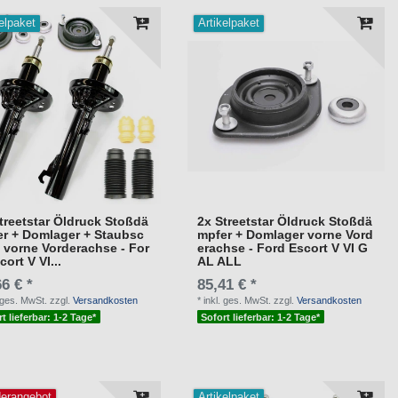
elpaket
Artikelpaket
treetstar Öldruck Stoßdä
2x Streetstar Öldruck Stoßdä
r + Domlager + Staubsc
mpfer + Domlager vorne Vord
 vorne Vorderachse - For
erachse - Ford Escort V VI G
cort V VI...
AL ALL
6 € *
85,41 € *
. ges. MwSt.
zzgl.
Versandkosten
*
inkl. ges. MwSt.
zzgl.
Versandkosten
t lieferbar: 1-2 Tage*
Sofort lieferbar: 1-2 Tage*
erangebot
Artikelpaket