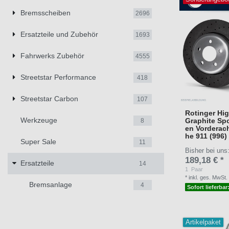
Bremsscheiben
2696
Ersatzteile und Zubehör
1693
Fahrwerks Zubehör
4555
Streetstar Performance
418
Streetstar Carbon
107
Rotinger Hi
Werkzeuge
Graphite Sp
8
en Vorderac
he 911 (996)
Super Sale
11
Bisher bei uns
189,18 € *
Ersatzteile
14
1
Paar
*
inkl. ges. MwSt.
Bremsanlage
4
Sofort lieferbar
Artikelpaket