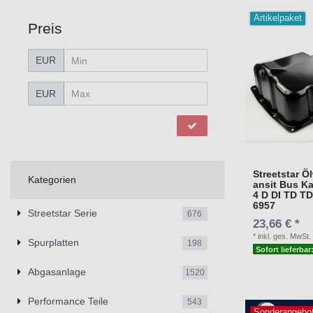
Artikelpaket
Preis
EUR
EUR
Streetstar Ö
Kategorien
ansit Bus Ka
4 D DI TD T
6957
Streetstar Serie
676
23,66 € *
*
inkl. ges. MwSt.
Spurplatten
198
Sofort lieferbar
Abgasanlage
1520
Performance Teile
543
Sonderangebo