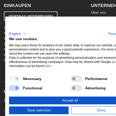
EINKAUFEN
UNTERNE
Über uns
VERTRAG WIDERRUFEN
Kontakt
AGB
Zahlung & Versand
Ergänzende AG
Widerrufsbelehrung
English
Priv
Datenschutzer
Warenkorb
We use cookies
Impressum
Zur Kasse
Jobs
We may place these for analysis of our visitor data, to improve our website,
Hinweis zur Altölentsorgung
personalised content and to give you a great website experience. For more 
Newsletter
about the cookies we use open the settings.
Hinweis zur Batterieentsorgung
Data is collected for the purpose of advertising personalization and measuri
Händler werden
effectiveness of advertising campaigns. Data may be shared with Google L
information can be found
here
.
Necessary
Performance
Functional
Advertising
UNSERE BELIEBTESTEN PRODUKTE
Gewindefahrwerke
Performance
Aus
Accept all
Save selection
Deny