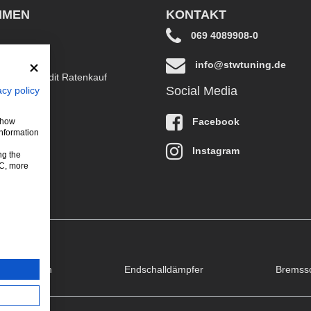
HMEN
KONTAKT
069 4089908-0
info@stwtuning.de
B EasyCredit Ratenkauf
Social Media
acy policy
klärung
Facebook
 show
information
Instagram
ng the
LC, more
puffklappen
Endschalldämpfer
Bremss